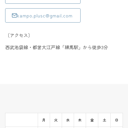
kampo.plusc@gmail.com
〔アクセス〕
西武池袋線・都営大江戸線「練馬駅」から徒歩3分
月
火
水
木
金
土
日