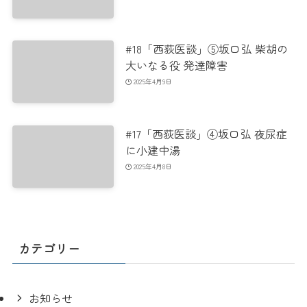
#18「西荻医談」⑤坂口弘 柴胡の
大いなる役 発達障害
2025年4月9日
#17「西荻医談」④坂口弘 夜尿症
に小建中湯
2025年4月8日
カテゴリー
お知らせ