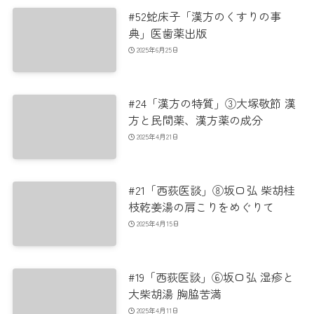
#52蛇床子「漢方のくすりの事
典」医歯薬出版
2025年6月25日
#24「漢方の特質」③大塚敬節 漢
方と民間薬、漢方薬の成分
2025年4月21日
#21「西荻医談」⑧坂口弘 柴胡桂
枝乾姜湯の肩こりをめぐりて
2025年4月15日
#19「西荻医談」⑥坂口弘 湿疹と
大柴胡湯 胸脇苦満
2025年4月11日