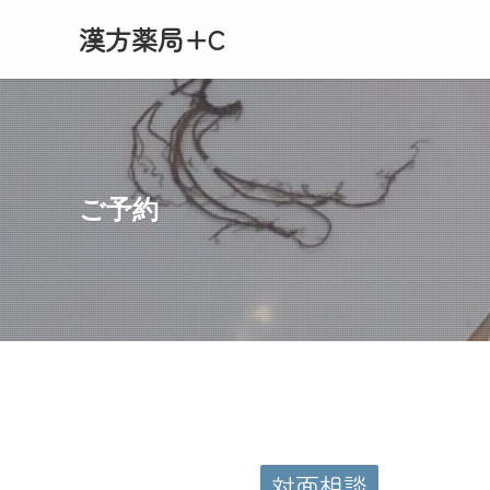
漢方薬局+C
ご予約
対面相談