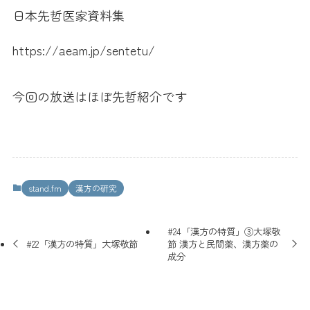
日本先哲医家資料集
https://aeam.jp/sentetu/
今回の放送はほぼ先哲紹介です
stand.fm
漢方の研究
#24「漢方の特質」③大塚敬
#22「漢方の特質」大塚敬節
節 漢方と民間薬、漢方薬の
成分