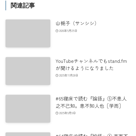
関連記事
山梔子（サンシシ）
2026年5月25日
YouTubeチャンネルでもstand.fm
が聞けるようになりました
2025年11月28日
#65寝床で読む『論語』⑤不患人
之不己知。患不知人也［学而］
2025年9月9日
#64寝床で読む『論語』④ 苗而不